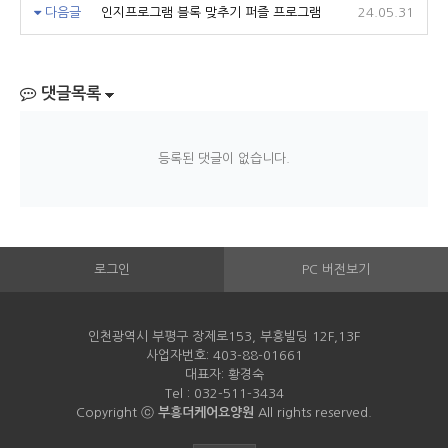
다음글
인지프로그램 블록 맞추기 퍼즐 프로그램
24.05.31
댓글목록
등록된 댓글이 없습니다.
로그인
PC 버전보기
인천광역시 부평구 장제로153, 부흥빌딩 12F,13F
사업자번호: 403-88-01661
대표자: 황경숙
Tel : 032-511-3434
Copyright ⓒ
부흥더케어요양원
All rights reserved.